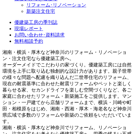
リフォーム･リノベーション
新築注文住宅
優建築工房の季刊誌
現場レポート
お問い合わせ･資料請求
無料相談予約
湘南・横浜・厚木など神奈川のリフォーム・リノベーショ
ン・注文住宅なら優建築工房へ。
オーダーメイドでこだわりの家づくり。優建築工房には自然
環境を上手に取り込む独創的な設計力があります。親子世帯
の様々な問題へ配慮を織り込んだ二世帯住宅のリフォーム、
現在の耐震基準に合わせた耐震リフォームやペットと楽しく
暮らせる家、セカンドライフを楽しむ空間づくりなど、各ご
家庭に合わせたリフォーム・新築施工をご提供します。マン
ション・一戸建てから店舗リフォームまで、横浜・川崎や町
田・相模原をはじめ、湘南・西湘・厚木・海老名など神奈川
県広域で多数のリフォームや新築のご依頼をいただいていま
す。
湘南・横浜・厚木など神奈川でリフォーム、リノベーショ
ン、注文住宅をお考えなら優建築工房へ。四季の移ろい五感