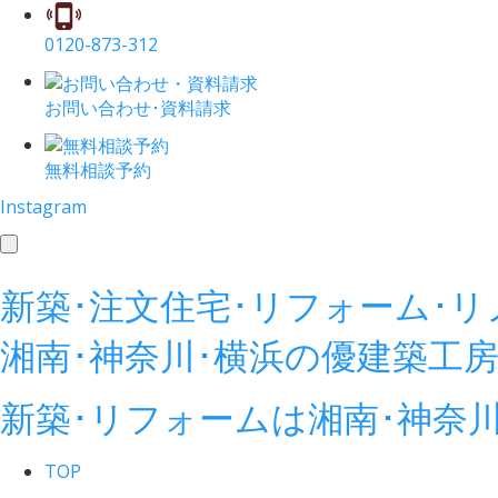
0120-873-312
お問い合わせ･資料請求
無料相談予約
Instagram
toggle
navigation
新築･注文住宅･リフォーム･
湘南･神奈川･横浜の
優建築工
新築･リフォームは湘南･神奈
TOP