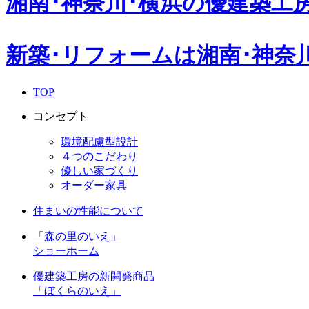
湘南･神奈川･横浜の
優建築工
新築･リフォームは湘南･神奈
TOP
コンセプト
環境配慮型設計
４つのこだわり
優しい家づくり
オーダー家具
住まいの性能について
「森の里のいえ」
ショーホーム
優建築工房の新開発商品
「ぼくらのいえ」