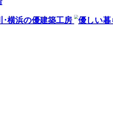
房
川･横浜の優建築工房