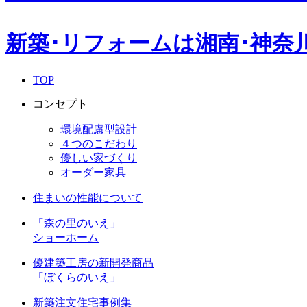
新築･リフォームは湘南･神奈
TOP
コンセプト
環境配慮型設計
４つのこだわり
優しい家づくり
オーダー家具
住まいの性能について
「森の里のいえ」
ショーホーム
優建築工房の新開発商品
「ぼくらのいえ」
新築注文住宅事例集