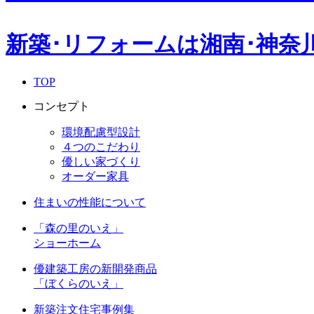
新築･リフォームは湘南･神奈
TOP
コンセプト
環境配慮型設計
４つのこだわり
優しい家づくり
オーダー家具
住まいの性能について
「森の里のいえ」
ショーホーム
優建築工房の新開発商品
「ぼくらのいえ」
新築注文住宅事例集