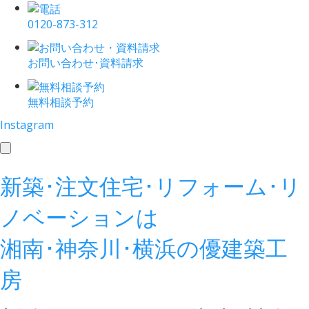
0120-873-312
お問い合わせ･資料請求
無料相談予約
Instagram
toggle
navigation
新築･注文住宅･リフォーム･リ
ノベーションは
湘南･神奈川･横浜の
優建築工
房