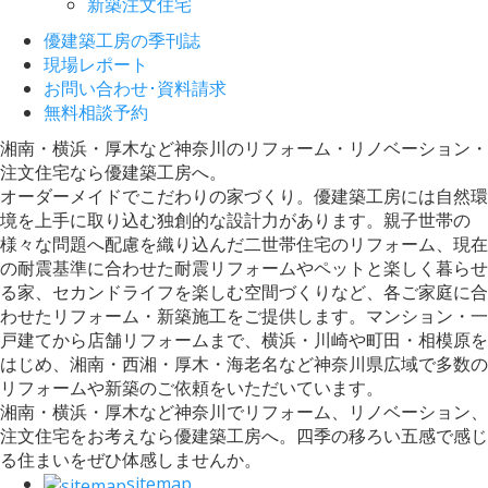
新築注文住宅
優建築工房の季刊誌
現場レポート
お問い合わせ･資料請求
無料相談予約
湘南・横浜・厚木など神奈川のリフォーム・リノベーション・
注文住宅なら優建築工房へ。
オーダーメイドでこだわりの家づくり。優建築工房には自然環
境を上手に取り込む独創的な設計力があります。親子世帯の
様々な問題へ配慮を織り込んだ二世帯住宅のリフォーム、現在
の耐震基準に合わせた耐震リフォームやペットと楽しく暮らせ
る家、セカンドライフを楽しむ空間づくりなど、各ご家庭に合
わせたリフォーム・新築施工をご提供します。マンション・一
戸建てから店舗リフォームまで、横浜・川崎や町田・相模原を
はじめ、湘南・西湘・厚木・海老名など神奈川県広域で多数の
リフォームや新築のご依頼をいただいています。
湘南・横浜・厚木など神奈川でリフォーム、リノベーション、
注文住宅をお考えなら優建築工房へ。四季の移ろい五感で感じ
る住まいをぜひ体感しませんか。
sitemap