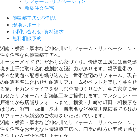
リフォーム･リノベーション
新築注文住宅
優建築工房の季刊誌
現場レポート
お問い合わせ･資料請求
無料相談予約
湘南・横浜・厚木など神奈川のリフォーム・リノベーション・
注文住宅なら優建築工房へ。
オーダーメイドでこだわりの家づくり。優建築工房には自然環
境を上手に取り込む独創的な設計力があります。親子世帯の
様々な問題へ配慮を織り込んだ二世帯住宅のリフォーム、現在
の耐震基準に合わせた耐震リフォームやペットと楽しく暮らせ
る家、セカンドライフを楽しむ空間づくりなど、各ご家庭に合
わせたリフォーム・新築施工をご提供します。マンション・一
戸建てから店舗リフォームまで、横浜・川崎や町田・相模原を
はじめ、湘南・西湘・厚木・海老名など神奈川県広域で多数の
リフォームや新築のご依頼をいただいています。
湘南・横浜・厚木など神奈川でリフォーム、リノベーション、
注文住宅をお考えなら優建築工房へ。四季の移ろい五感で感じ
る住まいをぜひ体感しませんか。