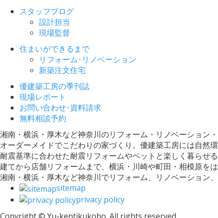
スタッフブログ
設計担当
現場監督
住まいができるまで
リフォーム･リノベーション
新築注文住宅
優建築工房の季刊誌
現場レポート
お問い合わせ･資料請求
無料相談予約
湘南・横浜・厚木など神奈川のリフォーム・リノベーション・
オーダーメイドでこだわりの家づくり。優建築工房には自然環
耐震基準に合わせた耐震リフォームやペットと楽しく暮らせる
建てから店舗リフォームまで、横浜・川崎や町田・相模原をは
湘南・横浜・厚木など神奈川でリフォーム、リノベーション
sitemap
privacy policy
Copyright © Yu-kentikukobo. All rights reserved.