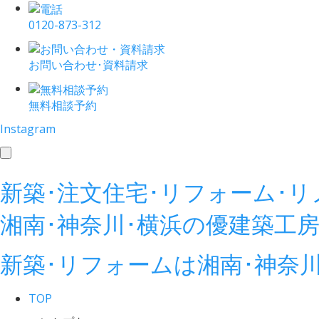
0120-873-312
お問い合わせ･資料請求
無料相談予約
Instagram
toggle
navigation
新築･注文住宅･リフォーム･
湘南･神奈川･横浜の
優建築工
新築･リフォームは湘南･神奈
TOP