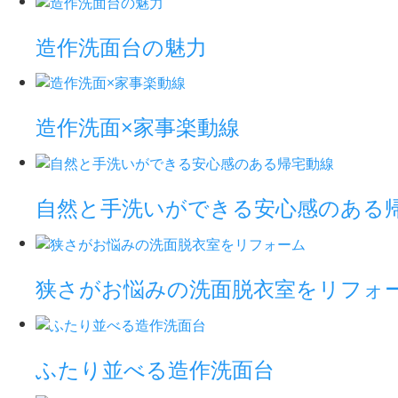
造作洗面台の魅力
造作洗面×家事楽動線
自然と手洗いができる安心感のある
狭さがお悩みの洗面脱衣室をリフォ
ふたり並べる造作洗面台