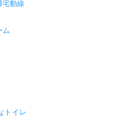
帰宅動線
ーム
なトイレ