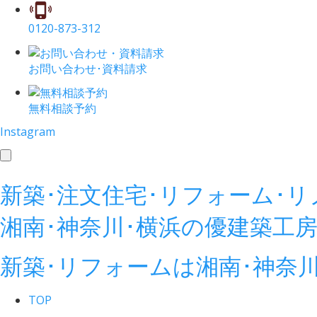
0120-873-312
お問い合わせ･資料請求
無料相談予約
Instagram
toggle
navigation
新築･注文住宅･リフォーム･
湘南･神奈川･横浜の
優建築工
新築･リフォームは湘南･神奈
TOP