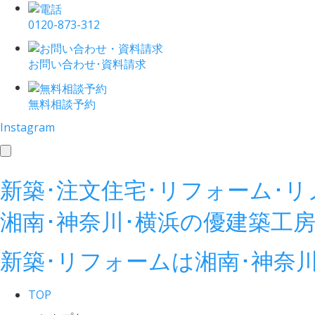
0120-873-312
お問い合わせ･資料請求
無料相談予約
Instagram
toggle
navigation
新築･注文住宅･リフォーム･
湘南･神奈川･横浜の
優建築工
新築･リフォームは湘南･神奈
TOP