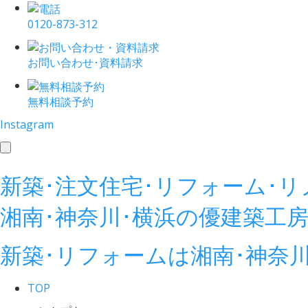
0120-873-312
お問い合わせ･資料請求
無料相談予約
Instagram
toggle
navigation
新築･注文住宅･リフォーム･
湘南･神奈川･横浜の
優建築工
新築･リフォームは湘南･神奈
TOP