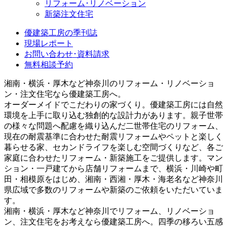
リフォーム･リノベーション
新築注文住宅
優建築工房の季刊誌
現場レポート
お問い合わせ･資料請求
無料相談予約
湘南・横浜・厚木など神奈川のリフォーム・リノベーショ
ン・注文住宅なら優建築工房へ。
オーダーメイドでこだわりの家づくり。優建築工房には自然
環境を上手に取り込む独創的な設計力があります。親子世帯
の様々な問題へ配慮を織り込んだ二世帯住宅のリフォーム、
現在の耐震基準に合わせた耐震リフォームやペットと楽しく
暮らせる家、セカンドライフを楽しむ空間づくりなど、各ご
家庭に合わせたリフォーム・新築施工をご提供します。マン
ション・一戸建てから店舗リフォームまで、横浜・川崎や町
田・相模原をはじめ、湘南・西湘・厚木・海老名など神奈川
県広域で多数のリフォームや新築のご依頼をいただいていま
す。
湘南・横浜・厚木など神奈川でリフォーム、リノベーショ
ン、注文住宅をお考えなら優建築工房へ。四季の移ろい五感