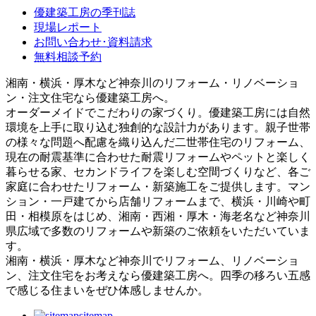
優建築工房の季刊誌
現場レポート
お問い合わせ･資料請求
無料相談予約
湘南・横浜・厚木など神奈川のリフォーム・リノベーショ
ン・注文住宅なら優建築工房へ。
オーダーメイドでこだわりの家づくり。優建築工房には自然
環境を上手に取り込む独創的な設計力があります。親子世帯
の様々な問題へ配慮を織り込んだ二世帯住宅のリフォーム、
現在の耐震基準に合わせた耐震リフォームやペットと楽しく
暮らせる家、セカンドライフを楽しむ空間づくりなど、各ご
家庭に合わせたリフォーム・新築施工をご提供します。マン
ション・一戸建てから店舗リフォームまで、横浜・川崎や町
田・相模原をはじめ、湘南・西湘・厚木・海老名など神奈川
県広域で多数のリフォームや新築のご依頼をいただいていま
す。
湘南・横浜・厚木など神奈川でリフォーム、リノベーショ
ン、注文住宅をお考えなら優建築工房へ。四季の移ろい五感
で感じる住まいをぜひ体感しませんか。
sitemap