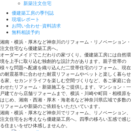
新築注文住宅
優建築工房の季刊誌
現場レポート
お問い合わせ･資料請求
無料相談予約
湘南・横浜・厚木など神奈川のリフォーム・リノベーション・
注文住宅なら優建築工房へ。
オーダーメイドでこだわりの家づくり。優建築工房には自然環
境を上手に取り込む独創的な設計力があります。親子世帯の
様々な問題へ配慮を織り込んだ二世帯住宅のリフォーム、現在
の耐震基準に合わせた耐震リフォームやペットと楽しく暮らせ
る家、セカンドライフを楽しむ空間づくりなど、各ご家庭に合
わせたリフォーム・新築施工をご提供します。マンション・一
戸建てから店舗リフォームまで、横浜・川崎や町田・相模原を
はじめ、湘南・西湘・厚木・海老名など神奈川県広域で多数の
リフォームや新築のご依頼をいただいています。
湘南・横浜・厚木など神奈川でリフォーム、リノベーション、
注文住宅をお考えなら優建築工房へ。四季の移ろい五感で感じ
る住まいをぜひ体感しませんか。