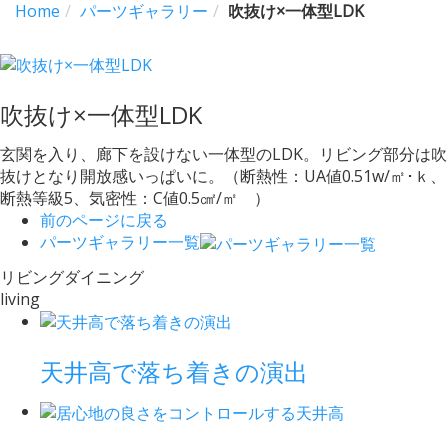
Home
パーツギャラリー
吹抜け×一体型LDK
吹抜け×一体型LDK
玄関を入り、廊下を設けない一体型のLDK。リビング部分は吹
抜けとなり開放感いっぱいに。（断熱性：UA値0.51w/㎡･ｋ、
断熱等級5、気密性：C値0.5㎠/㎡ ）
前のページに戻る
パーツギャラリー一覧
リビングダイニング
living
天井高で落ち着きの演出