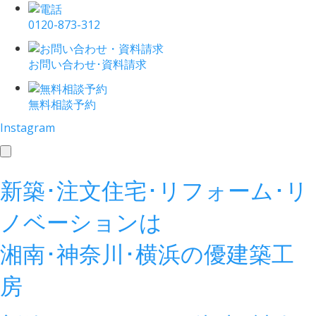
0120-873-312
お問い合わせ･資料請求
無料相談予約
Instagram
toggle
navigation
新築･注文住宅･リフォーム･リ
ノベーションは
湘南･神奈川･横浜の
優建築工
房