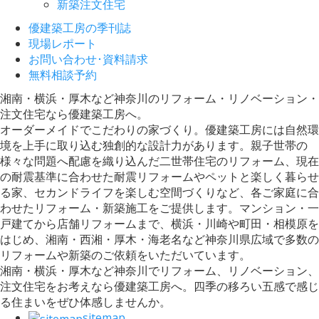
新築注文住宅
優建築工房の季刊誌
現場レポート
お問い合わせ･資料請求
無料相談予約
湘南・横浜・厚木など神奈川のリフォーム・リノベーション・
注文住宅なら優建築工房へ。
オーダーメイドでこだわりの家づくり。優建築工房には自然環
境を上手に取り込む独創的な設計力があります。親子世帯の
様々な問題へ配慮を織り込んだ二世帯住宅のリフォーム、現在
の耐震基準に合わせた耐震リフォームやペットと楽しく暮らせ
る家、セカンドライフを楽しむ空間づくりなど、各ご家庭に合
わせたリフォーム・新築施工をご提供します。マンション・一
戸建てから店舗リフォームまで、横浜・川崎や町田・相模原を
はじめ、湘南・西湘・厚木・海老名など神奈川県広域で多数の
リフォームや新築のご依頼をいただいています。
湘南・横浜・厚木など神奈川でリフォーム、リノベーション、
注文住宅をお考えなら優建築工房へ。四季の移ろい五感で感じ
る住まいをぜひ体感しませんか。
sitemap