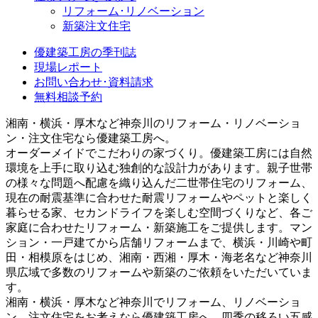
リフォーム･リノベーション
新築注文住宅
優建築工房の季刊誌
現場レポート
お問い合わせ･資料請求
無料相談予約
湘南・横浜・厚木など神奈川のリフォーム・リノベーショ
ン・注文住宅なら優建築工房へ。
オーダーメイドでこだわりの家づくり。優建築工房には自然
環境を上手に取り込む独創的な設計力があります。親子世帯
の様々な問題へ配慮を織り込んだ二世帯住宅のリフォーム、
現在の耐震基準に合わせた耐震リフォームやペットと楽しく
暮らせる家、セカンドライフを楽しむ空間づくりなど、各ご
家庭に合わせたリフォーム・新築施工をご提供します。マン
ション・一戸建てから店舗リフォームまで、横浜・川崎や町
田・相模原をはじめ、湘南・西湘・厚木・海老名など神奈川
県広域で多数のリフォームや新築のご依頼をいただいていま
す。
湘南・横浜・厚木など神奈川でリフォーム、リノベーショ
ン、注文住宅をお考えなら優建築工房へ。四季の移ろい五感