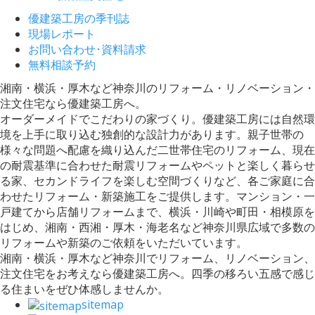
優建築工房の季刊誌
現場レポート
お問い合わせ･資料請求
無料相談予約
湘南・横浜・厚木など神奈川のリフォーム・リノベーション・
注文住宅なら優建築工房へ。
オーダーメイドでこだわりの家づくり。優建築工房には自然環
境を上手に取り込む独創的な設計力があります。親子世帯の
様々な問題へ配慮を織り込んだ二世帯住宅のリフォーム、現在
の耐震基準に合わせた耐震リフォームやペットと楽しく暮らせ
る家、セカンドライフを楽しむ空間づくりなど、各ご家庭に合
わせたリフォーム・新築施工をご提供します。マンション・一
戸建てから店舗リフォームまで、横浜・川崎や町田・相模原を
はじめ、湘南・西湘・厚木・海老名など神奈川県広域で多数の
リフォームや新築のご依頼をいただいています。
湘南・横浜・厚木など神奈川でリフォーム、リノベーション、
注文住宅をお考えなら優建築工房へ。四季の移ろい五感で感じ
る住まいをぜひ体感しませんか。
sitemap