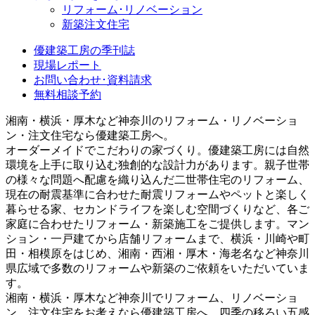
リフォーム･リノベーション
新築注文住宅
優建築工房の季刊誌
現場レポート
お問い合わせ･資料請求
無料相談予約
湘南・横浜・厚木など神奈川のリフォーム・リノベーショ
ン・注文住宅なら優建築工房へ。
オーダーメイドでこだわりの家づくり。優建築工房には自然
環境を上手に取り込む独創的な設計力があります。親子世帯
の様々な問題へ配慮を織り込んだ二世帯住宅のリフォーム、
現在の耐震基準に合わせた耐震リフォームやペットと楽しく
暮らせる家、セカンドライフを楽しむ空間づくりなど、各ご
家庭に合わせたリフォーム・新築施工をご提供します。マン
ション・一戸建てから店舗リフォームまで、横浜・川崎や町
田・相模原をはじめ、湘南・西湘・厚木・海老名など神奈川
県広域で多数のリフォームや新築のご依頼をいただいていま
す。
湘南・横浜・厚木など神奈川でリフォーム、リノベーショ
ン、注文住宅をお考えなら優建築工房へ。四季の移ろい五感