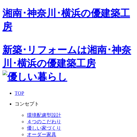
湘南･神奈川･横浜の
優建築工
房
新築･リフォームは湘南･神奈
川･横浜の優建築工房
TOP
コンセプト
環境配慮型設計
４つのこだわり
優しい家づくり
オーダー家具