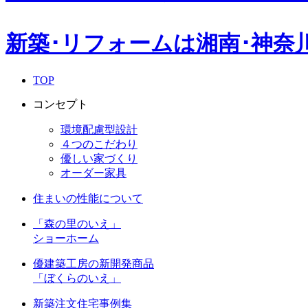
新築･リフォームは湘南･神奈
TOP
コンセプト
環境配慮型設計
４つのこだわり
優しい家づくり
オーダー家具
住まいの性能について
「森の里のいえ」
ショーホーム
優建築工房の新開発商品
「ぼくらのいえ」
新築注文住宅事例集