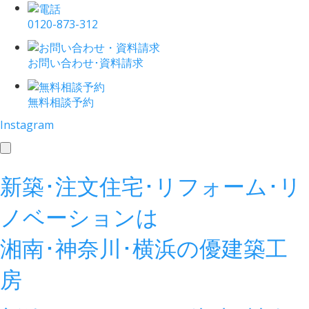
0120-873-312
お問い合わせ･資料請求
無料相談予約
Instagram
toggle
navigation
新築･注文住宅･リフォーム･リ
ノベーションは
湘南･神奈川･横浜の
優建築工
房