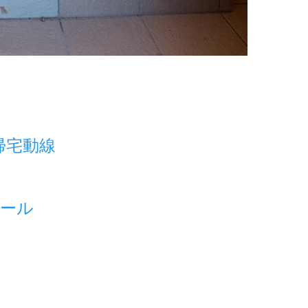
帰宅動線
ホール