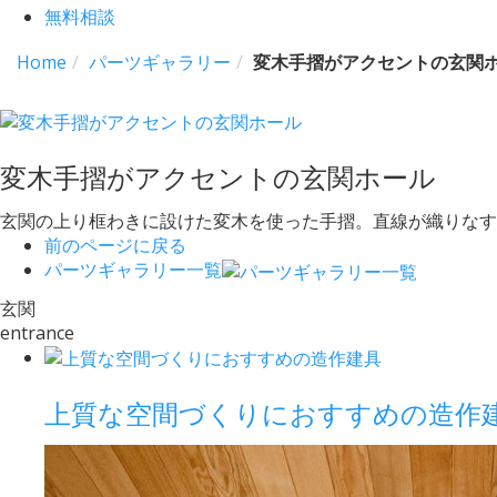
無料相談
Home
パーツギャラリー
変木手摺がアクセントの玄関
変木手摺がアクセントの玄関ホール
玄関の上り框わきに設けた変木を使った手摺。直線が織りなす
前のページに戻る
パーツギャラリー一覧
玄関
entrance
上質な空間づくりにおすすめの造作