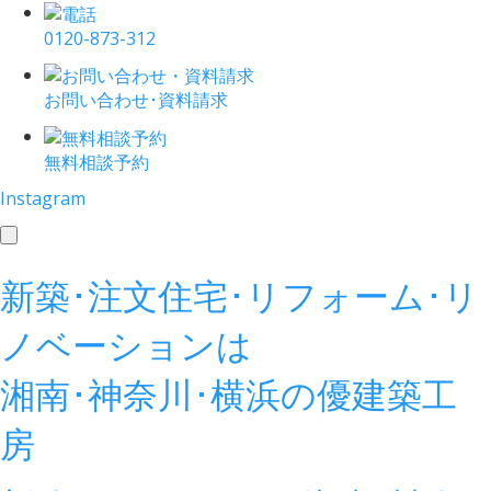
0120-873-312
お問い合わせ･資料請求
無料相談予約
Instagram
toggle
navigation
新築･注文住宅･リフォーム･リ
ノベーションは
湘南･神奈川･横浜の
優建築工
房