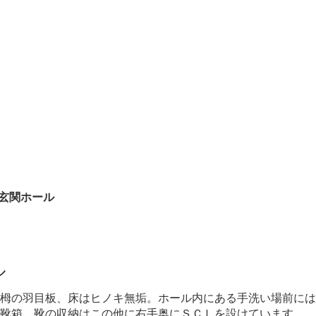
玄関ホール
ル
は栂の羽目板、床はヒノキ無垢。ホール内にある手洗い場前に
の靴箱。靴の収納はこの他に右手奥にＳＣＬを設けています。