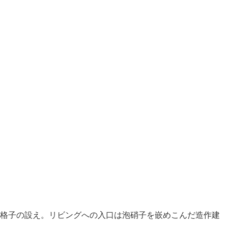
は格子の設え。リビングへの入口は泡硝子を嵌めこんだ造作建