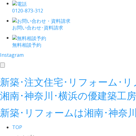
0120-873-312
お問い合わせ･資料請求
無料相談予約
Instagram
toggle
navigation
新築･注文住宅･リフォーム･
湘南･神奈川･横浜の
優建築工
新築･リフォームは湘南･神奈
TOP