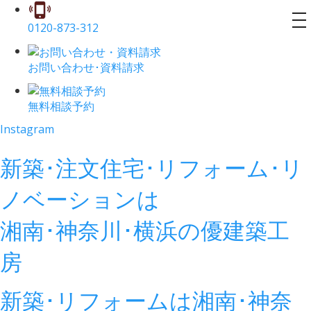
to
0120-873-312
na
お問い合わせ･資料請求
無料相談予約
Instagram
新築･注文住宅･リフォーム･リ
ノベーションは
湘南･神奈川･横浜の
優建築工
房
新築･リフォームは湘南･神奈