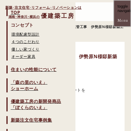
toggle
新築･注文住宅･リフォーム･リノベーションは
navigat
TOP
優建築工房
湘南･神奈川･横浜の
コンセプト
Home
現場レポート
基礎工事・外部設備配管工事 伊勢原N様邸新築工
事
環境配慮型設計
４つのこだわり
優しい家づくり
2026.01.05
基礎工事・外部設備配管工事 伊勢原N様邸新築
オーダー家具
工事
住まいの性能について
こんにちは、工事部の鹿島です。
「森の里のいえ」
ショーホーム
引き続き、新築工事の現場レポートを
お届けします。
優建築工房の新開発商品
「ぼくらのいえ」
新築注文住宅事例集
今回は基礎工事の土間打ち、