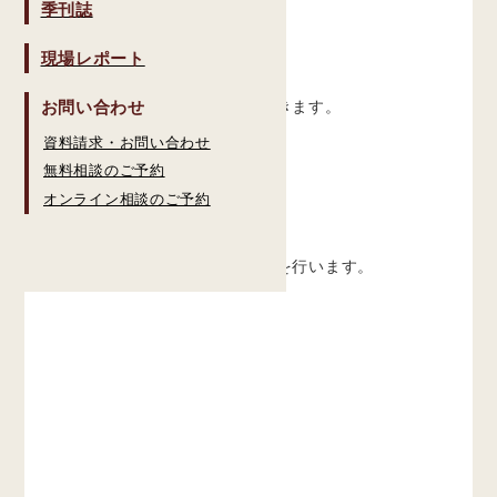
季刊誌
現場レポート
土間打ち後。
お問い合わせ
最終的にはタイルで仕上がってきます。
資料請求・お問い合わせ
これで基礎屋さんによる全ての
無料相談のご予約
基礎工事が完了しました。
オンライン相談のご予約
上棟までの間に外部の施工配管を行います。