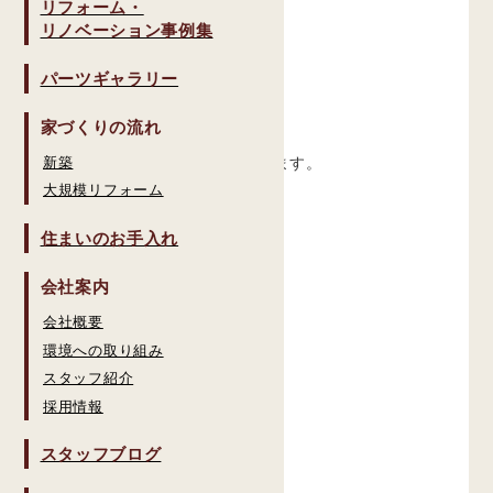
外部設備配管工事。
リフォーム・
リノベーション事例集
パーツギャラリー
前回
、基礎が型枠の取り外しで
完了となりました。
家づくりの流れ
新築
残りは玄関内の土間打ちとなります。
大規模リフォーム
住まいのお手入れ
会社案内
コンクリートの打ち込み際には
会社概要
環境への取り組み
このようにポンプを据え付けて
スタッフ紹介
コンクリートを流し込みます。
採用情報
スタッフブログ