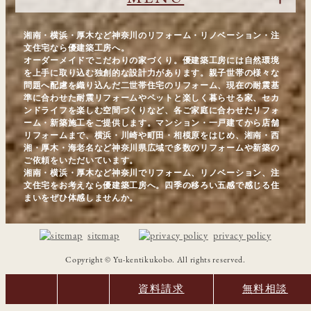
湘南・横浜・厚木など神奈川のリフォーム・リノベーション・注
文住宅なら優建築工房へ。
オーダーメイドでこだわりの家づくり。優建築工房には自然環境
を上手に取り込む独創的な設計力があります。親子世帯の様々な
問題へ配慮を織り込んだ二世帯住宅のリフォーム、現在の耐震基
準に合わせた耐震リフォームやペットと楽しく暮らせる家、セカ
ンドライフを楽しむ空間づくりなど、各ご家庭に合わせたリフォ
ーム・新築施工をご提供します。マンション・一戸建てから店舗
リフォームまで、横浜・川崎や町田・相模原をはじめ、湘南・西
湘・厚木・海老名など神奈川県広域で多数のリフォームや新築の
ご依頼をいただいています。
湘南・横浜・厚木など神奈川でリフォーム、リノベーション、注
文住宅をお考えなら優建築工房へ。四季の移ろい五感で感じる住
まいをぜひ体感しませんか。
sitemap
privacy policy
Copyright © Yu-kentikukobo. All rights reserved.
資料請求
無料相談