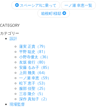
スペーシアXに乗って
一ノ瀬 幸恵一覧
箱根町I様邸
CATEGORY
カテゴリー
設計
蓮実 正貴（79）
平野 聡史（81）
小野寺優太（36）
友坂 俊行（80）
安藤 るみ子（85）
上田 幾美（64）
一ノ瀬 幸恵（59）
松下 恵子（53）
服部 佳聖（25）
三谷 隆介（5）
深作 真知子（2）
現場監督