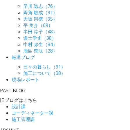
早川 聡志（76）
両角 敏成（91）
大坂 崇徳（95）
平 良介（69）
半田 淳子（48）
邊土学丈（38）
中村 弥生（84）
鹿島 啓汰（28）
厳選ブログ
日々の暮らし（91）
施工について（38）
現場レポート
PAST BLOG
旧ブログはこちら
設計課
コーディネーター課
施工管理課