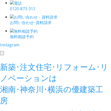
0120-873-312
お問い合わせ･資料請求
無料相談予約
Instagram
toggle
navigation
新築･注文住宅･リフォーム･リ
ノベーションは
湘南･神奈川･横浜の
優建築工
房