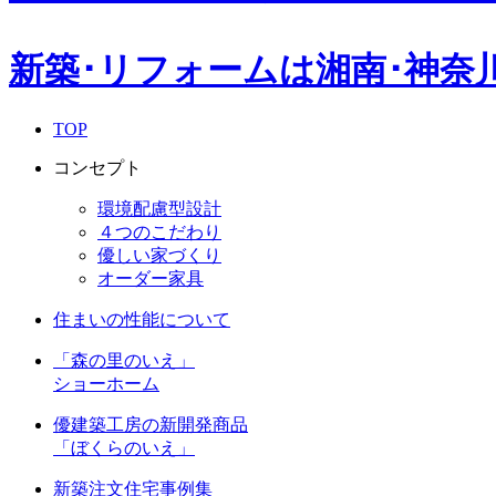
新築･リフォームは湘南･神奈
TOP
コンセプト
環境配慮型設計
４つのこだわり
優しい家づくり
オーダー家具
住まいの性能について
「森の里のいえ」
ショーホーム
優建築工房の新開発商品
「ぼくらのいえ」
新築注文住宅事例集