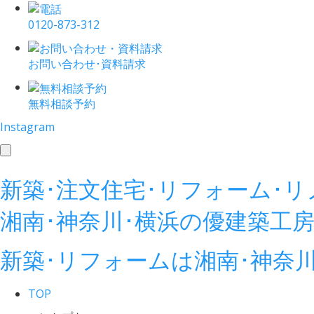
0120-873-312
お問い合わせ･資料請求
無料相談予約
Instagram
toggle
navigation
新築･注文住宅･リフォーム･
湘南･神奈川･横浜の
優建築工
新築･リフォームは湘南･神奈
TOP