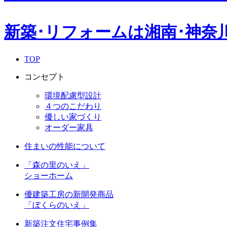
新築･リフォームは湘南･神奈
TOP
コンセプト
環境配慮型設計
４つのこだわり
優しい家づくり
オーダー家具
住まいの性能について
「森の里のいえ」
ショーホーム
優建築工房の新開発商品
「ぼくらのいえ」
新築注文住宅事例集