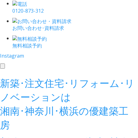
0120-873-312
お問い合わせ･資料請求
無料相談予約
Instagram
toggle
navigation
新築･注文住宅･リフォーム･リ
ノベーションは
湘南･神奈川･横浜の
優建築工
房