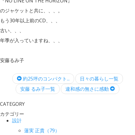
『NO LINE ON THE HORIZON』
のジャケットと共に、、、。
もう30年以上前のCD、、、
古い、、、
年季が入っていますね、、、
安藤るみ子
約25坪のコンパクト...
日々の暮らし一覧
安藤 るみ子一覧
違和感の無さに感動
CATEGORY
カテゴリー
設計
蓮実 正貴（79）