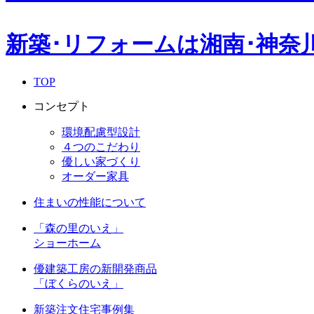
新築･リフォームは湘南･神奈
TOP
コンセプト
環境配慮型設計
４つのこだわり
優しい家づくり
オーダー家具
住まいの性能について
「森の里のいえ」
ショーホーム
優建築工房の新開発商品
「ぼくらのいえ」
新築注文住宅事例集