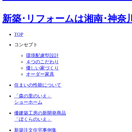
新築･リフォームは湘南･神奈
TOP
コンセプト
環境配慮型設計
４つのこだわり
優しい家づくり
オーダー家具
住まいの性能について
「森の里のいえ」
ショーホーム
優建築工房の新開発商品
「ぼくらのいえ」
新築注文住宅事例集