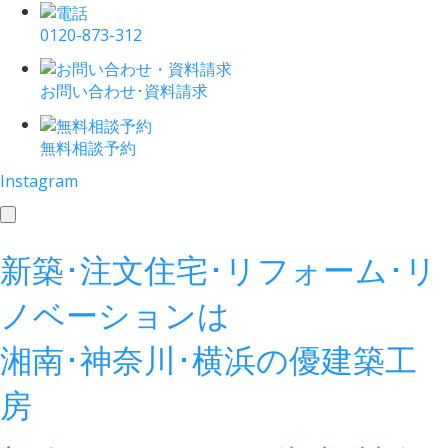
0120-873-312
お問い合わせ･資料請求
無料相談予約
Instagram
toggle
navigation
新築･注文住宅･リフォーム･リ
ノベーションは
湘南･神奈川･横浜の
優建築工
房