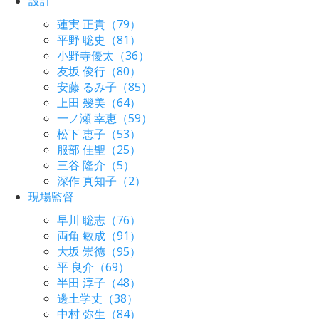
設計
蓮実 正貴（79）
平野 聡史（81）
小野寺優太（36）
友坂 俊行（80）
安藤 るみ子（85）
上田 幾美（64）
一ノ瀬 幸恵（59）
松下 恵子（53）
服部 佳聖（25）
三谷 隆介（5）
深作 真知子（2）
現場監督
早川 聡志（76）
両角 敏成（91）
大坂 崇徳（95）
平 良介（69）
半田 淳子（48）
邊土学丈（38）
中村 弥生（84）