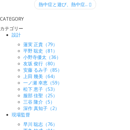
熱中症と遊び、熱中症...
CATEGORY
カテゴリー
設計
蓮実 正貴（79）
平野 聡史（81）
小野寺優太（36）
友坂 俊行（80）
安藤 るみ子（85）
上田 幾美（64）
一ノ瀬 幸恵（59）
松下 恵子（53）
服部 佳聖（25）
三谷 隆介（5）
深作 真知子（2）
現場監督
早川 聡志（76）