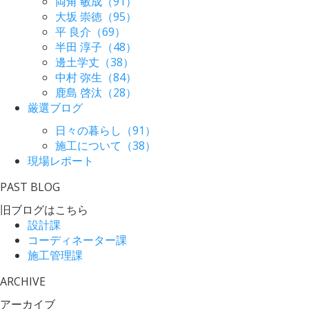
両角 敏成（91）
大坂 崇徳（95）
平 良介（69）
半田 淳子（48）
邊土学丈（38）
中村 弥生（84）
鹿島 啓汰（28）
厳選ブログ
日々の暮らし（91）
施工について（38）
現場レポート
PAST BLOG
旧ブログはこちら
設計課
コーディネーター課
施工管理課
ARCHIVE
アーカイブ