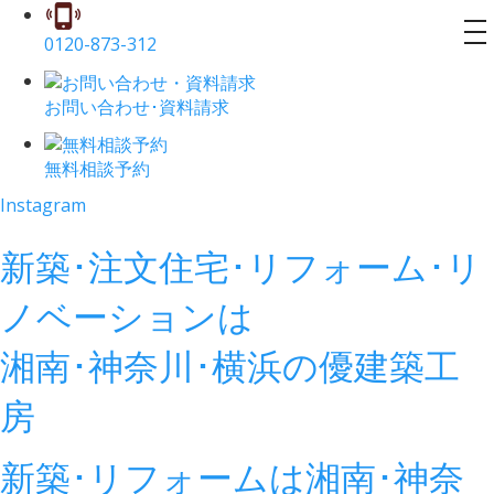
to
0120-873-312
na
お問い合わせ･資料請求
無料相談予約
Instagram
新築･注文住宅･リフォーム･リ
ノベーションは
湘南･神奈川･横浜の
優建築工
房
新築･リフォームは湘南･神奈