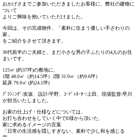
おかげさまでご参加いただきましたお客様に、弊社の建物に
ついて
よりご興味を抱いていただけました。
今回は、その完成物件、「素朴に住まう優しい手ざわりの
家」
をご紹介をさせて頂きます。
30代前半のご夫婦と、まだ小さな男の子ふたりの4人のお住
まいです。
125㎡ (約37坪)の敷地に、
1階 48.0㎡（約14.5坪）2階 31.9㎡（約9.6坪）
延床 79.9㎡ (約24.1坪)
ﾌﾟﾗﾝﾆﾝｸﾞ/友坂、設計/平野、ｺｰﾃﾞｨﾈｰﾀｰ/上田、現場監督/早川
が担当いたしました。
お家の仕上げ・仕様などについては、
お打ち合わせをしていく中でE様から頂いた、
家に求めるイメージの言葉
「日常の生活感を隠しすぎない、素朴で少し和を感じる