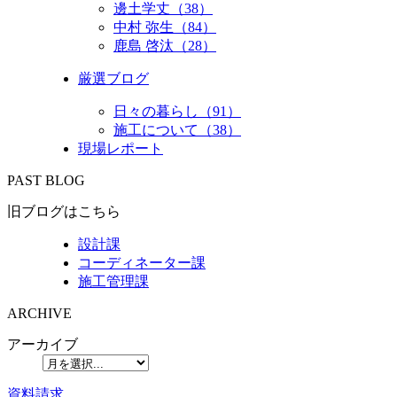
邊土学丈（38）
中村 弥生（84）
鹿島 啓汰（28）
厳選ブログ
日々の暮らし（91）
施工について（38）
現場レポート
PAST BLOG
旧ブログはこちら
設計課
コーディネーター課
施工管理課
ARCHIVE
アーカイブ
資料請求