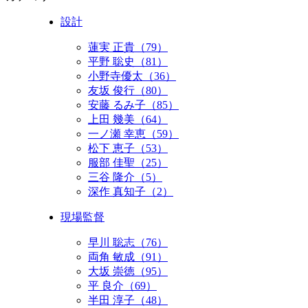
設計
蓮実 正貴（79）
平野 聡史（81）
小野寺優太（36）
友坂 俊行（80）
安藤 るみ子（85）
上田 幾美（64）
一ノ瀬 幸恵（59）
松下 恵子（53）
服部 佳聖（25）
三谷 隆介（5）
深作 真知子（2）
現場監督
早川 聡志（76）
両角 敏成（91）
大坂 崇徳（95）
平 良介（69）
半田 淳子（48）