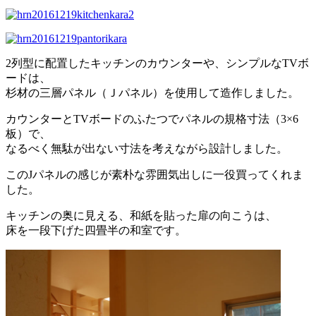
2列型に配置したキッチンのカウンターや、シンプルなTVボ
ードは、
杉材の三層パネル（Ｊパネル）を使用して造作しました。
カウンターとTVボードのふたつでパネルの規格寸法（3×6
板）で、
なるべく無駄が出ない寸法を考えながら設計しました。
このJパネルの感じが素朴な雰囲気出しに一役買ってくれま
した。
キッチンの奥に見える、和紙を貼った扉の向こうは、
床を一段下げた四畳半の和室です。