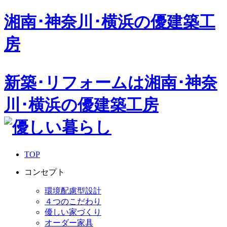
湘南･神奈川･横浜の
優建築工
房
新築･リフォームは湘南･神奈
川･横浜の優建築工房
TOP
コンセプト
環境配慮型設計
４つのこだわり
優しい家づくり
オーダー家具