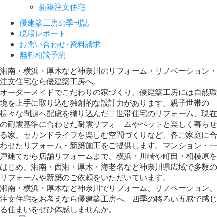
新築注文住宅
優建築工房の季刊誌
現場レポート
お問い合わせ･資料請求
無料相談予約
湘南・横浜・厚木など神奈川のリフォーム・リノベーション・
注文住宅なら優建築工房へ。
オーダーメイドでこだわりの家づくり。優建築工房には自然環
境を上手に取り込む独創的な設計力があります。親子世帯の
様々な問題へ配慮を織り込んだ二世帯住宅のリフォーム、現在
の耐震基準に合わせた耐震リフォームやペットと楽しく暮らせ
る家、セカンドライフを楽しむ空間づくりなど、各ご家庭に合
わせたリフォーム・新築施工をご提供します。マンション・一
戸建てから店舗リフォームまで、横浜・川崎や町田・相模原を
はじめ、湘南・西湘・厚木・海老名など神奈川県広域で多数の
リフォームや新築のご依頼をいただいています。
湘南・横浜・厚木など神奈川でリフォーム、リノベーション、
注文住宅をお考えなら優建築工房へ。四季の移ろい五感で感じ
る住まいをぜひ体感しませんか。