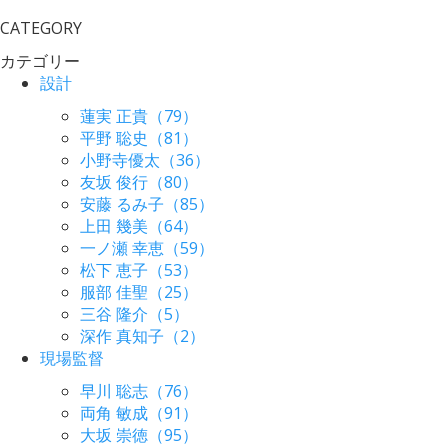
CATEGORY
カテゴリー
設計
蓮実 正貴（79）
平野 聡史（81）
小野寺優太（36）
友坂 俊行（80）
安藤 るみ子（85）
上田 幾美（64）
一ノ瀬 幸恵（59）
松下 恵子（53）
服部 佳聖（25）
三谷 隆介（5）
深作 真知子（2）
現場監督
早川 聡志（76）
両角 敏成（91）
大坂 崇徳（95）