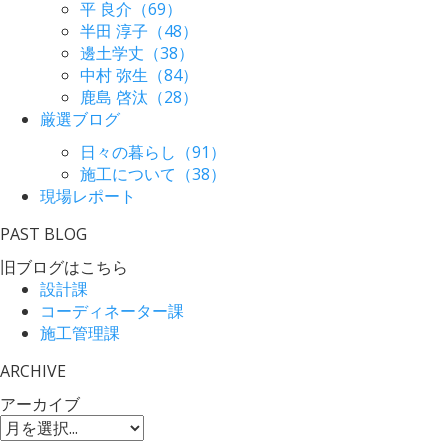
平 良介（69）
半田 淳子（48）
邊土学丈（38）
中村 弥生（84）
鹿島 啓汰（28）
厳選ブログ
日々の暮らし（91）
施工について（38）
現場レポート
PAST BLOG
旧ブログはこちら
設計課
コーディネーター課
施工管理課
ARCHIVE
アーカイブ