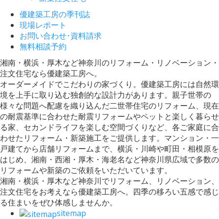
優建築工房の季刊誌
現場レポート
お問い合わせ･資料請求
無料相談予約
湘南・横浜・厚木など神奈川のリフォーム・リノベーション・
注文住宅なら優建築工房へ。
オーダーメイドでこだわりの家づくり。優建築工房には自然環
境を上手に取り込む独創的な設計力があります。親子世帯の
様々な問題へ配慮を織り込んだ二世帯住宅のリフォーム、現在
の耐震基準に合わせた耐震リフォームやペットと楽しく暮らせ
る家、セカンドライフを楽しむ空間づくりなど、各ご家庭に合
わせたリフォーム・新築施工をご提供します。マンション・一
戸建てから店舗リフォームまで、横浜・川崎や町田・相模原を
はじめ、湘南・西湘・厚木・海老名など神奈川県広域で多数の
リフォームや新築のご依頼をいただいています。
湘南・横浜・厚木など神奈川でリフォーム、リノベーション、
注文住宅をお考えなら優建築工房へ。四季の移ろい五感で感じ
る住まいをぜひ体感しませんか。
sitemap