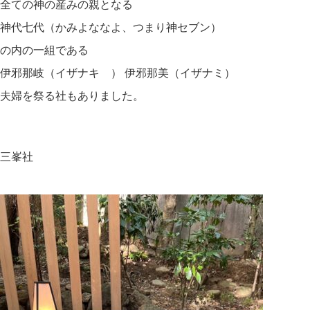
全ての神の産みの親となる
神代七代（かみよななよ、つまり神セブン）
の内の一組である
伊邪那岐（イザナキ゚） 伊邪那美（イザナミ）
夫婦を祭る社もありました。
三峯社