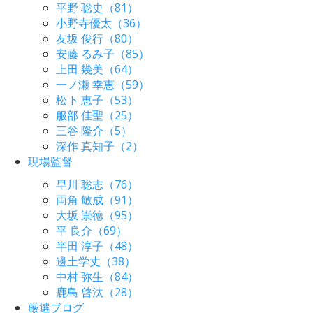
平野 聡史（81）
小野寺優太（36）
友坂 俊行（80）
安藤 るみ子（85）
上田 幾美（64）
一ノ瀬 幸恵（59）
松下 恵子（53）
服部 佳聖（25）
三谷 隆介（5）
深作 真知子（2）
現場監督
早川 聡志（76）
両角 敏成（91）
大坂 崇徳（95）
平 良介（69）
半田 淳子（48）
邊土学丈（38）
中村 弥生（84）
鹿島 啓汰（28）
厳選ブログ