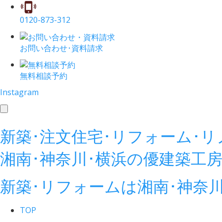
0120-873-312
お問い合わせ･資料請求
無料相談予約
Instagram
toggle
navigation
新築･注文住宅･リフォーム･
湘南･神奈川･横浜の
優建築工
新築･リフォームは湘南･神奈
TOP