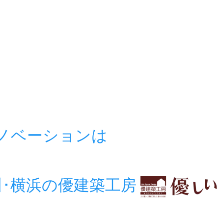
リノベーションは
房
川･横浜の優建築工房