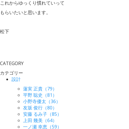
これからゆっくり慣れていって
もらいたいと思います。
松下
CATEGORY
カテゴリー
設計
蓮実 正貴（79）
平野 聡史（81）
小野寺優太（36）
友坂 俊行（80）
安藤 るみ子（85）
上田 幾美（64）
一ノ瀬 幸恵（59）