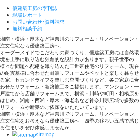
優建築工房の季刊誌
現場レポート
お問い合わせ･資料請求
無料相談予約
湘南・横浜・厚木など神奈川のリフォーム・リノベーション・
注文住宅なら優建築工房へ。
オーダーメイドでこだわりの家づくり。優建築工房には自然環
境を上手に取り込む独創的な設計力があります。親子世帯の
様々な問題へ配慮を織り込んだ二世帯住宅のリフォーム、現在
の耐震基準に合わせた耐震リフォームやペットと楽しく暮らせ
る家、セカンドライフを楽しむ空間づくりなど、各ご家庭に合
わせたリフォーム・新築施工をご提供します。マンション・一
戸建てから店舗リフォームまで、横浜・川崎や町田・相模原を
はじめ、湘南・西湘・厚木・海老名など神奈川県広域で多数の
リフォームや新築のご依頼をいただいています。
湘南・横浜・厚木など神奈川でリフォーム、リノベーション、
注文住宅をお考えなら優建築工房へ。四季の移ろい五感で感じ
る住まいをぜひ体感しませんか。
sitemap