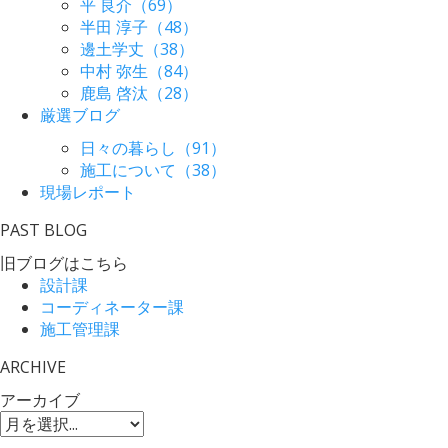
平 良介（69）
半田 淳子（48）
邊土学丈（38）
中村 弥生（84）
鹿島 啓汰（28）
厳選ブログ
日々の暮らし（91）
施工について（38）
現場レポート
PAST BLOG
旧ブログはこちら
設計課
コーディネーター課
施工管理課
ARCHIVE
アーカイブ