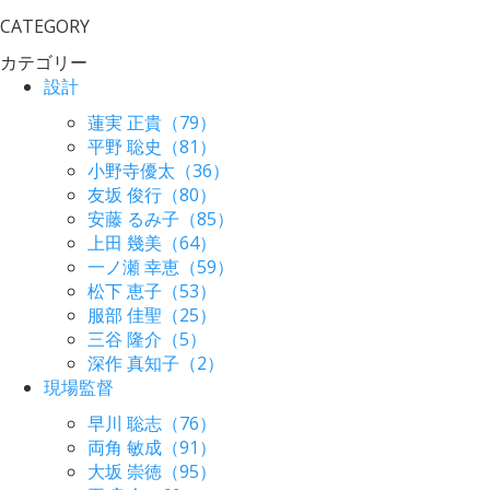
CATEGORY
カテゴリー
設計
蓮実 正貴（79）
平野 聡史（81）
小野寺優太（36）
友坂 俊行（80）
安藤 るみ子（85）
上田 幾美（64）
一ノ瀬 幸恵（59）
松下 恵子（53）
服部 佳聖（25）
三谷 隆介（5）
深作 真知子（2）
現場監督
早川 聡志（76）
両角 敏成（91）
大坂 崇徳（95）