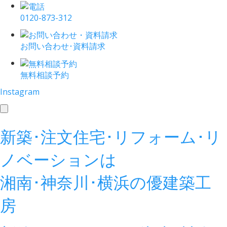
0120-873-312
お問い合わせ･資料請求
無料相談予約
Instagram
toggle
navigation
新築･注文住宅･リフォーム･リ
ノベーションは
湘南･神奈川･横浜の
優建築工
房